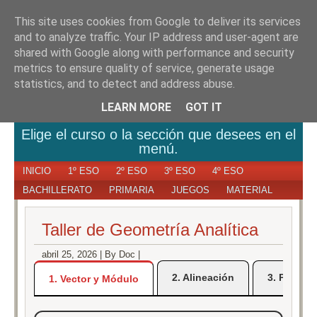
This site uses cookies from Google to deliver its services
MATEMATIC
and to analyze traffic. Your IP address and user-agent are
shared with Google along with performance and security
metrics to ensure quality of service, generate usage
AULA
statistics, and to detect and address abuse.
LEARN MORE
GOT IT
Elige el curso o la sección que desees en el
menú.
INICIO
1º ESO
2º ESO
3º ESO
4º ESO
BACHILLERATO
PRIMARIA
JUEGOS
MATERIAL
Taller de Geometría Analítica
abril 25, 2026
|
By Doc
|
2. Alineación
3. Puntos
1. Vector y Módulo