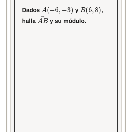
A
(
−
6
,
−
3
)
B
(
6
,
8
)
Dados
y
,
A
→
B
halla
y su módulo.