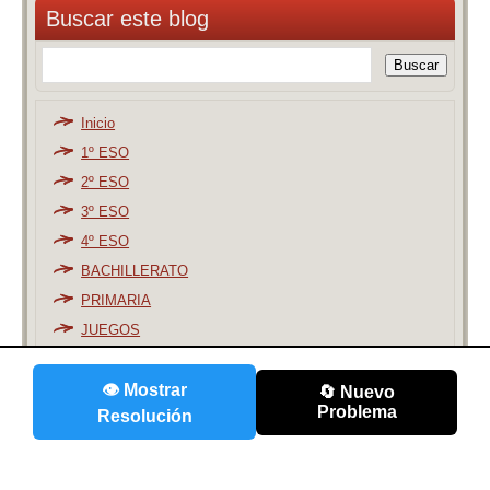
Buscar este blog
Inicio
1º ESO
2º ESO
3º ESO
4º ESO
BACHILLERATO
PRIMARIA
JUEGOS
MATERIAL
👁️ Mostrar
🔄 Nuevo
Blog
|
About
|
Contacts
Problema
Resolución
Designed by
Gyanu Basnet
.