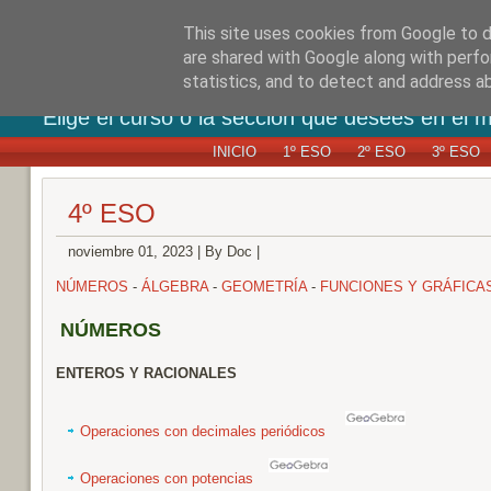
MATEMATICA
This site uses cookies from Google to de
are shared with Google along with perfo
statistics, and to detect and address a
Elige el curso o la sección que desees en el 
INICIO
1º ESO
2º ESO
3º ESO
4º ESO
noviembre 01, 2023
|
By Doc
|
NÚMEROS
-
ÁLGEBRA
-
GEOMETRÍA
-
FUNCIONES Y GRÁFICA
NÚMEROS
ENTEROS Y RACIONALES
Operaciones con decimales periódicos
Operaciones con potencias