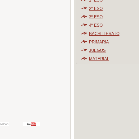
1º ESO
2º ESO
3º ESO
4º ESO
BACHILLERATO
PRIMARIA
JUEGOS
MATERIAL