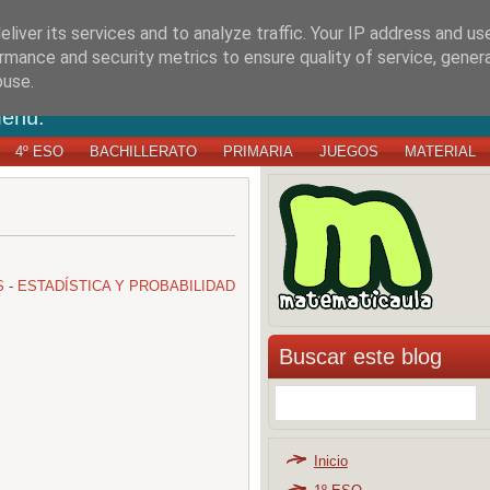
ULA
liver its services and to analyze traffic. Your IP address and us
rmance and security metrics to ensure quality of service, gene
buse.
menú.
4º ESO
BACHILLERATO
PRIMARIA
JUEGOS
MATERIAL
S
-
ESTADÍSTICA Y PROBABILIDAD
Buscar este blog
Inicio