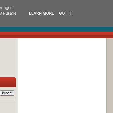
er-agent
rate usage
LEARN MORE
GOT IT